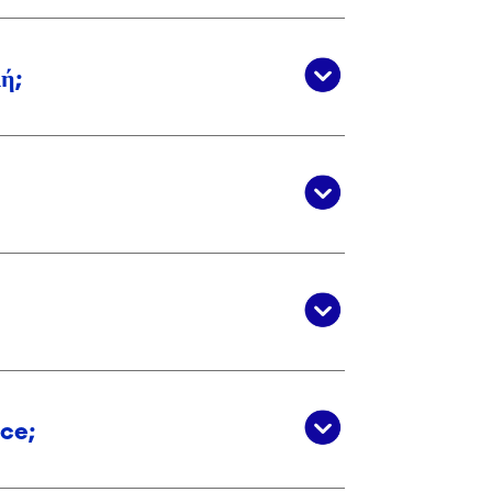
λή;
nce;