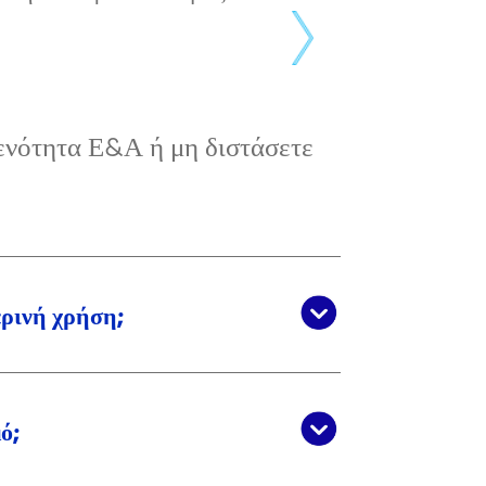
 ενότητα Ε&Α ή μη διστάσετε
ερινή χρήση;
ό;