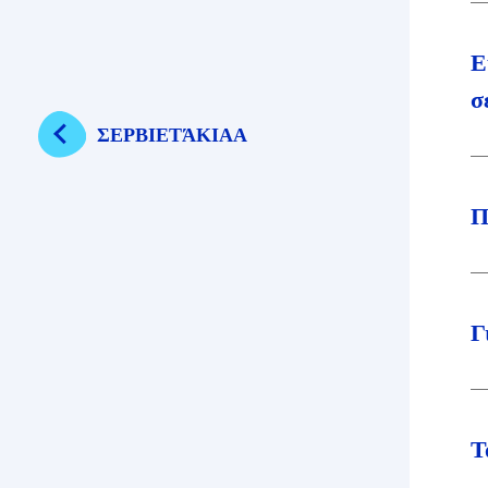
Ε
σ
ΣΕΡΒΙΕΤΆΚΙΑΑ
Π
Γ
Τ