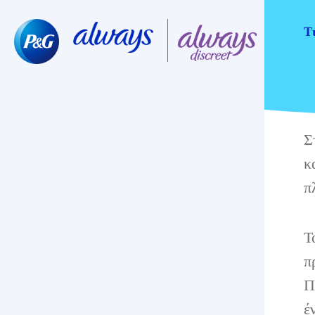
Τ
Σ
κ
π
Τ
π
Π
έ