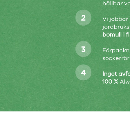
hållbar v
Vi jobbar
jordbruks
bomull i f
Förpackni
sockerrör
Inget avfa
100 %
Alwa