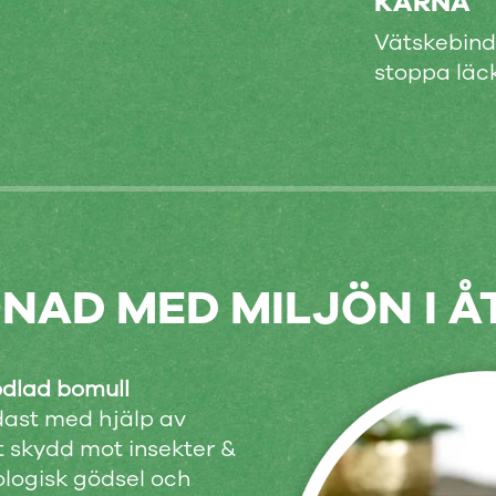
KÄRNA
Vätskebinda
stoppa läc
NAD MED MILJÖN I 
odlad bomull
ast med hjälp av
t skydd mot insekter &
ologisk gödsel och