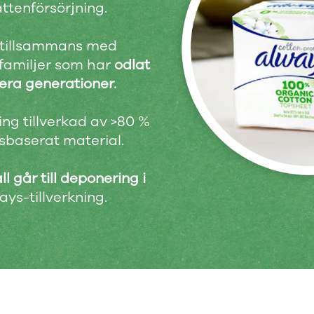
attenförsörjning.
 tillsammans med
familjer som har
odlat
lera generationer.
ng tillverkad av >80 %
sbaserat material.
ll går till deponering i
ys-tillverkning.