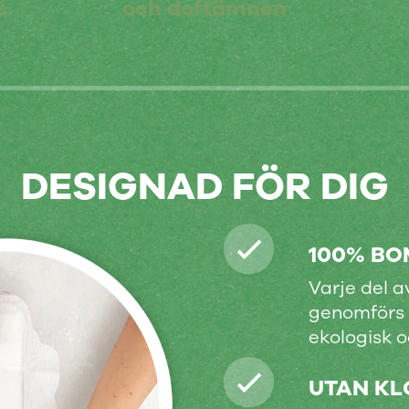
c.
och doftämnen
DESIGNAD FÖR DIG
100% BO
Varje del 
genomförs en
ekologisk od
UTAN KL