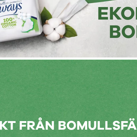
EKO
BO
EKT FRÅN BOMULLSFÄ