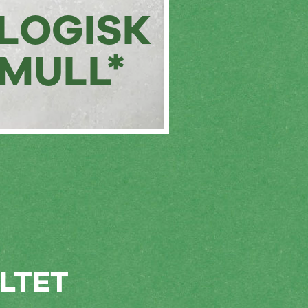
LOGISK
MULL*
LTET