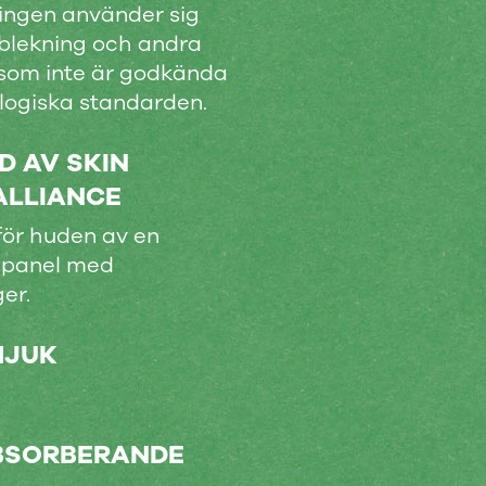
ingen använder sig
rblekning och andra
 som inte är godkända
ologiska standarden.
 AV SKIN
ALLIANCE
för huden av en
 panel med
er.
MJUK
BSORBERANDE