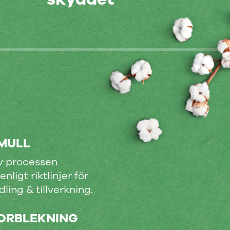
MULL
av processen
ligt riktlinjer för
ling & tillverkning.
ORBLEKNING