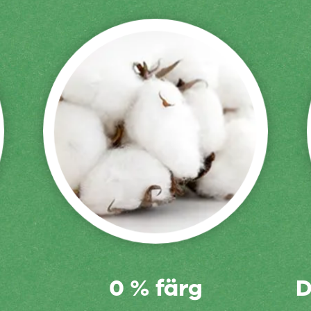
0 % färg
D