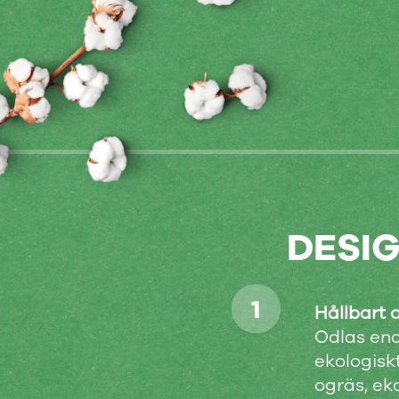
DESIG
Hållbart 
Odlas end
ekologisk
ogräs, ek