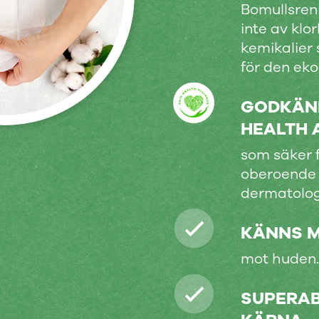
Bomullsren
inte av klo
kemikalier
för den ek
GODKÄND
HEALTH 
som säker 
oberoende
dermatolog
KÄNNS 
mot huden.
SUPERA