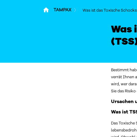
TAMPAX
Was ist das Toxische Schock
Was 
(TSS
Bestimmt habe
verrät Ihnen 
wird, wer dar
Sie das Risik
Ursachen 
Was ist TS
Das Toxische 
lebensbedrohl