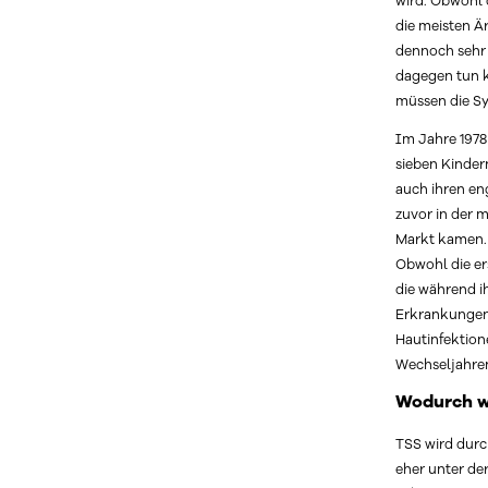
wird. Obwohl 
die meisten Ä
dennoch sehr w
dagegen tun k
müssen die S
Im Jahre 1978
sieben Kinder
auch ihren en
zuvor in der 
Markt kamen.
Obwohl die er
die während i
Erkrankungen
Hautinfektion
Wechseljahren
Wodurch w
TSS wird durc
eher unter de