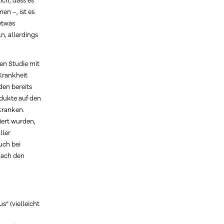
ich, dass es
en –, ist es
etwas
n, allerdings
en Studie mit
Krankheit
den bereits
odukte auf den
kranken.
iert wurden,
ller
uch bei
nach den
“ (vielleicht