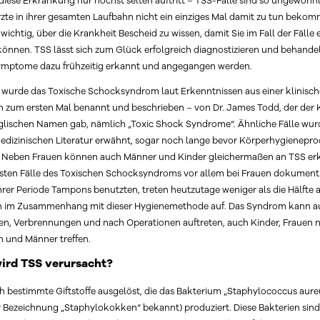
diese Erkrankung nur höchst selten auftritt – TSS-Fälle sind so ungewöhnl
rzte in ihrer gesamten Laufbahn nicht ein einziges Mal damit zu tun bekomm
ichtig, über die Krankheit Bescheid zu wissen, damit Sie im Fall der Fälle 
önnen. TSS lässt sich zum Glück erfolgreich diagnostizieren und behandel
ymptome dazu frühzeitig erkannt und angegangen werden.
 wurde das Toxische Schocksyndrom laut Erkenntnissen aus einer klinisch
n zum ersten Mal benannt und beschrieben – von Dr. James Todd, der der 
glischen Namen gab, nämlich „Toxic Shock Syndrome“. Ähnliche Fälle wur
medizinischen Literatur erwähnt, sogar noch lange bevor Körperhygienepr
 Neben Frauen können auch Männer und Kinder gleichermaßen an TSS er
sten Fälle des Toxischen Schocksyndroms vor allem bei Frauen dokument
hrer Periode Tampons benutzten, treten heutzutage weniger als die Hälfte a
 im Zusammenhang mit dieser Hygienemethode auf. Das Syndrom kann a
en, Verbrennungen und nach Operationen auftreten, auch Kinder, Frauen 
 und Männer treffen.
ird TSS verursacht?
h bestimmte Giftstoffe ausgelöst, die das Bakterium „Staphylococcus aureus
r Bezeichnung „Staphylokokken“ bekannt) produziert. Diese Bakterien sind