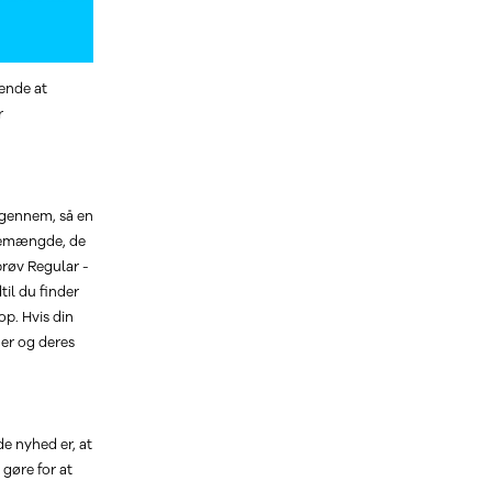
mende at
r
 igennem, så en
skemængde, de
prøv Regular -
il du finder
op. Hvis din
er og deres
de nyhed er, at
 gøre for at