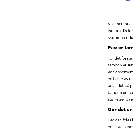
Vi er her for 
indføre din fø
skræmmende, 
Passer ta
For det første
tampon er sle
kan absorbere.
de fleste kvin
ud af det, så 
tampon er ube
størrelser bas
Gør det on
Det kan føles 
det ikke behøv