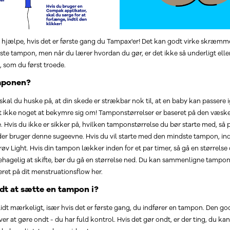
at hjælpe, hvis det er første gang du Tampax'er! Det kan godt virke skræm
rste tampon, men når du lærer hvordan du gør, er det ikke så underligt elle
som du først troede.
mponen?
 skal du huske på, at din skede er strækbar nok til, at en baby kan passere
t ikke noget at bekymre sig om! Tamponstørrelser er baseret på den væ
 Hvis du ikke er sikker på, hvilken tamponstørrelse du bør starte med, så 
der bruger denne sugeevne. Hvis du vil starte med den mindste tampon, indt
prøv Light. Hvis din tampon lækker inden for et par timer, så gå en størrelse 
hagelig at skifte, bør du gå en størrelse ned. Du kan sammenligne tampon
eret på dit menstruationsflow her.
dt at sætte en tampon i?
lidt mærkeligt, især hvis det er første gang, du indfører en tampon. Den go
er at gøre ondt - du har fuld kontrol. Hvis det gør ondt, er der ting, du kan