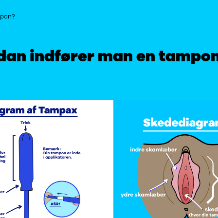
mpon?
dan indfører man en tampo