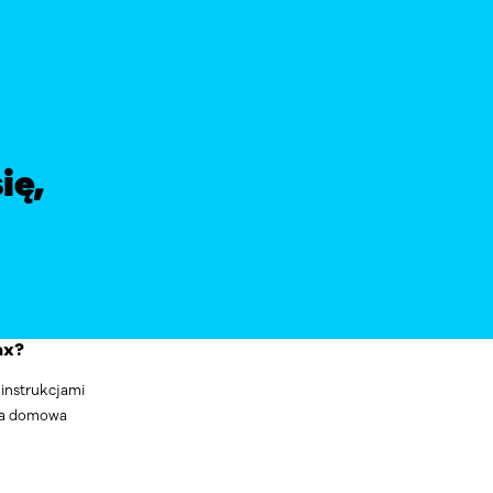
ię,
ax?
instrukcjami
rka domowa