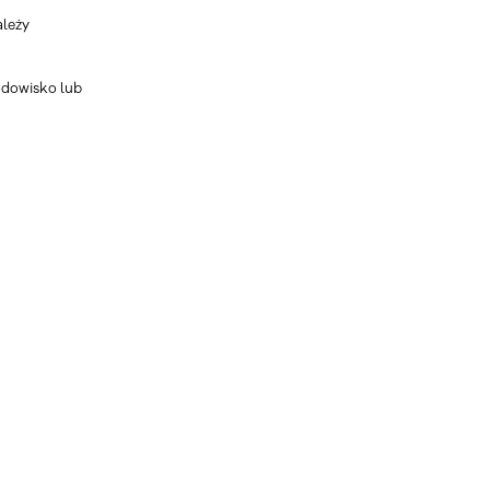
ależy
odowisko lub