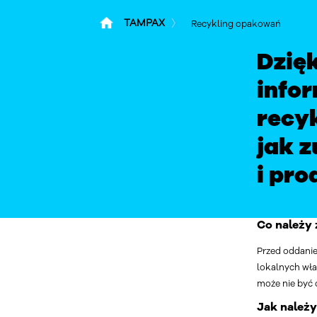
TAMPAX
Recykling opakowań
Dzię
info
recyk
jak 
i pr
Co należy
Przed oddanie
lokalnych wła
może nie być 
Jak należy