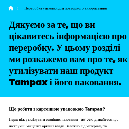
Переробка упаковки для повторного використання
Дякуємо за те, що ви
цікавитесь інформацією про
переробку. У цьому розділі
ми розкажемо вам про те, як
утилізувати наш продукт
Tampax і його паковання.
Що робити з картонною упаковкою Tampax?
Перш ніж утилізувати зовнішнє паковання Tampax, дізнайтеся про
інструкції місцевих органів влади. Залежно від матеріалу та