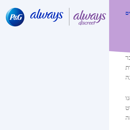
ים
ר
ים
ו
ט