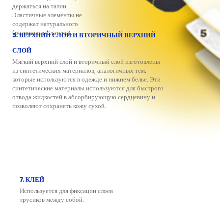
держаться на талии.
Эластичные элементы не
содержат натурального
(резинового) латекса.
3. ВЕРХНИЙ СЛОЙ И ВТОРИЧНЫЙ ВЕРХНИЙ
СЛОЙ
Мягкий верхний слой и вторичный слой изготовлены
из синтетических материалов, аналогичных тем,
которые используются в одежде и нижнем белье. Эти
синтетические материалы используются для быстрого
отвода жидкостей в абсорбирующую сердцевину и
позволяют сохранять кожу сухой.
7. КЛЕЙ
Используется для фиксации слоев
трусиков между собой.