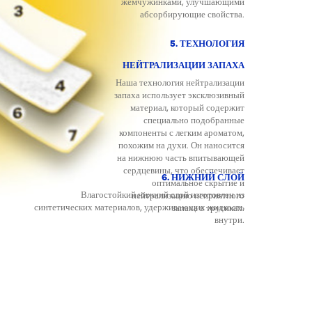
жемчужинками, улучшающими
абсорбирующие свойства.
5. ТЕХНОЛОГИЯ
НЕЙТРАЛИЗАЦИИ ЗАПАХА
Наша технология нейтрализации
запаха использует эксклюзивный
материал, который содержит
специально подобранные
компоненты с легким ароматом,
похожим на духи. Он наносится
на нижнюю часть впитывающей
сердцевины, что обеспечивает
6. НИЖНИЙ СЛОЙ
оптимальное скрытие и
Влагостойкий нижний слой изготовлен из
нейтрализацию неприятного
синтетических материалов, удерживающих жидкость
запаха в трусиках.
внутри.