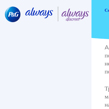
С
A
п
н
п
Т
м
н