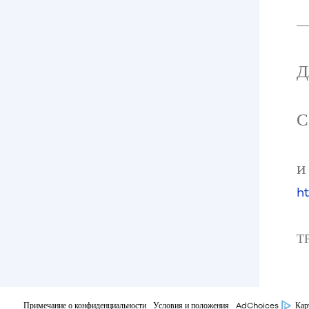
Д
С
и
h
Т
Примечание о конфиденциальности
Условия и положения
AdChoices
Кар