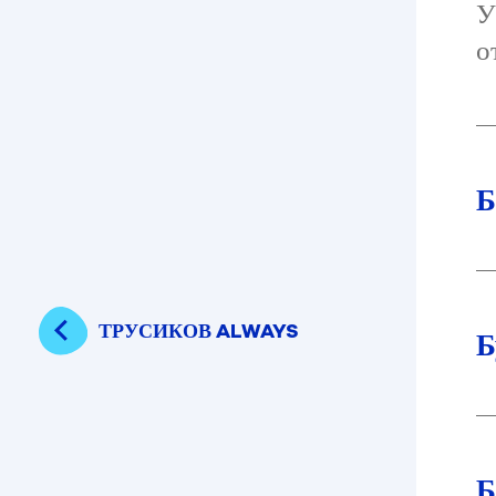
У
о
Б
ТРУСИКОВ ALWAYS
Б
Б